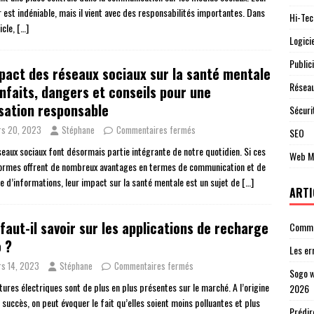
r est indéniable, mais il vient avec des responsabilités importantes. Dans
Hi-Tec
icle,
[…]
Logici
Publici
pact des réseaux sociaux sur la santé mentale
Réseau
enfaits, dangers et conseils pour une
isation responsable
Sécuri
s 20, 2023
Stéphane
Commentaires fermés
SEO
seaux sociaux font désormais partie intégrante de notre quotidien. Si ces
Web M
ormes offrent de nombreux avantages en termes de communication et de
e d’informations, leur impact sur la santé mentale est un sujet de
[…]
ARTI
faut-il savoir sur les applications de recharge
Commen
 ?
Les er
s 14, 2023
Stéphane
Commentaires fermés
Sogo w
tures électriques sont de plus en plus présentes sur le marché. A l’origine
2026
 succès, on peut évoquer le fait qu’elles soient moins polluantes et plus
Prédir