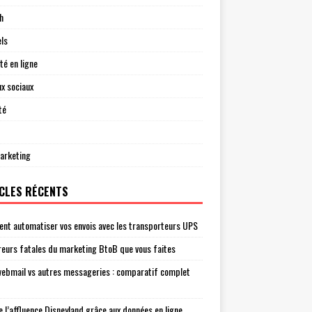
h
els
té en ligne
x sociaux
té
arketing
CLES RÉCENTS
t automatiser vos envois avec les transporteurs UPS
reurs fatales du marketing BtoB que vous faites
ebmail vs autres messageries : comparatif complet
e l’affluence Disneyland grâce aux données en ligne