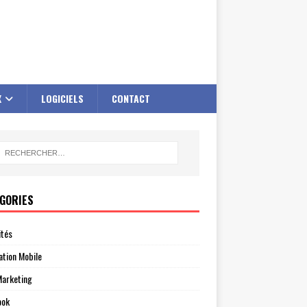
X
LOGICIELS
CONTACT
GORIES
ités
ation Mobile
arketing
ook