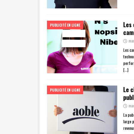
Les 
PUBLICITÉ EN LIGNE
camp
mar
Les ca
techno
perfor
[…]
Le c
PUBLICITÉ EN LIGNE
publ
mar
La publ
large 
revenu