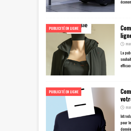
économ
Comm
PUBLICITÉ EN LIGNE
lign
mar
La publ
souhait
efficac
Comm
PUBLICITÉ EN LIGNE
votr
mar
Introd
pour le
donnée