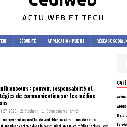
TECH
SÉCURITÉ
APPLICATION MOBILE
RÉSEAUX SOCIAU
CATÉ
influenceurs : pouvoir, responsabilité et
tégies de communication sur les médias
Actual
aux
Applic
s 27, 2023
Stéphane
Commentaires fermés
Buzz M
fluenceurs sont aujourd’hui de véritables acteurs du monde digital,
Faceb
nt une place centrale dans la communication sur les médias sociaux. Leur