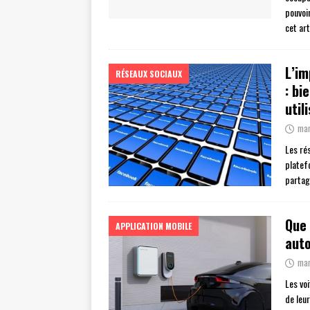
pouvoi
cet art
L’im
RÉSEAUX SOCIAUX
: bi
util
mar
Les ré
platef
partag
Que 
APPLICATION MOBILE
auto
mar
Les voi
de leur