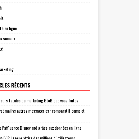
h
els
té en ligne
x sociaux
té
arketing
CLES RÉCENTS
reurs fatales du marketing BtoB que vous faites
ebmail vs autres messageries : comparatif complet
e l’affluence Disneyland grâce aux données en ligne
oi VIP League attire des millions d’utilisateurs