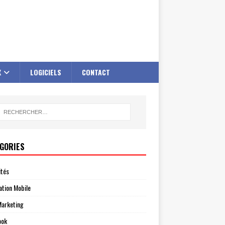
X
LOGICIELS
CONTACT
GORIES
ités
ation Mobile
arketing
ook