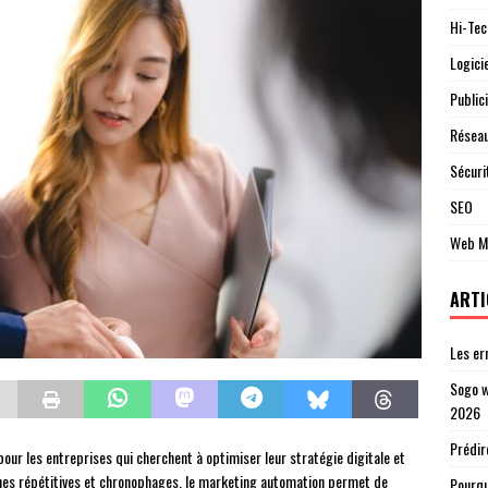
Hi-Tec
Logici
Publici
Réseau
Sécuri
SEO
Web M
ARTI
Les er
Sogo w
2026
Prédir
ur les entreprises qui cherchent à optimiser leur stratégie digitale et
âches répétitives et chronophages, le marketing automation permet de
Pourqu