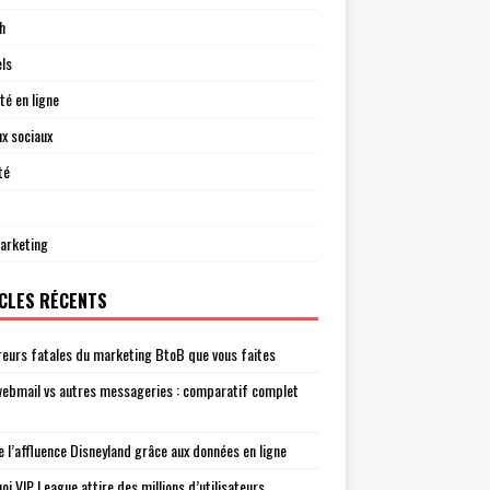
h
els
té en ligne
x sociaux
té
arketing
CLES RÉCENTS
reurs fatales du marketing BtoB que vous faites
ebmail vs autres messageries : comparatif complet
e l’affluence Disneyland grâce aux données en ligne
oi VIP League attire des millions d’utilisateurs