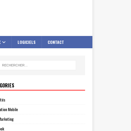
X
LOGICIELS
CONTACT
GORIES
ités
ation Mobile
arketing
ook