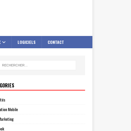
X
LOGICIELS
CONTACT
GORIES
ités
ation Mobile
arketing
ook