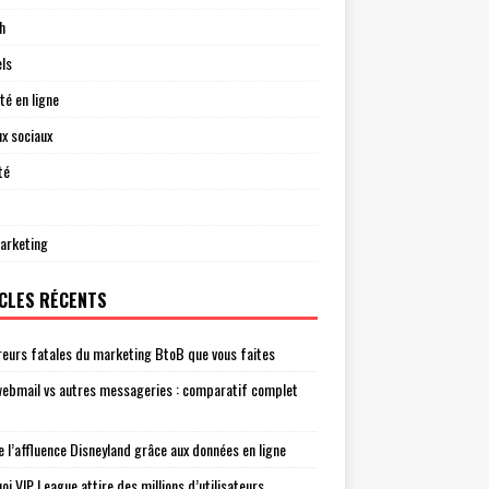
h
els
té en ligne
x sociaux
té
arketing
CLES RÉCENTS
reurs fatales du marketing BtoB que vous faites
ebmail vs autres messageries : comparatif complet
e l’affluence Disneyland grâce aux données en ligne
oi VIP League attire des millions d’utilisateurs