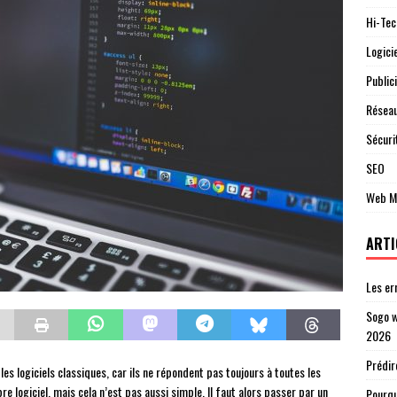
Hi-Tec
Logici
Publici
Réseau
Sécuri
SEO
Web M
ARTI
Les er
Sogo w
2026
Prédir
 les logiciels classiques, car ils ne répondent pas toujours à toutes les
re logiciel, mais cela n’est pas aussi simple. Il faut alors passer par un
Pourqu