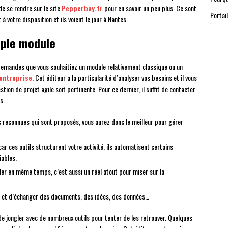
 de se rendre sur le site
Pepperbay.fr
pour en savoir un peu plus. Ce sont
Portai
 votre disposition et ils voient le jour à Nantes.
mple module
demandes que vous souhaitiez un module relativement classique ou un
 entreprise
. Cet éditeur a la particularité d’analyser vos besoins et il vous
tion de projet agile soit pertinente. Pour ce dernier, il suffit de contacter
s.
s reconnues qui sont proposés, vous aurez donc le meilleur pour gérer
r ces outils structurent votre activité, ils automatisent certains
iables.
ller en même temps, c’est aussi un réel atout pour miser sur la
ager et d’échanger des documents, des idées, des données…
e de jongler avec de nombreux outils pour tenter de les retrouver. Quelques