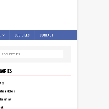
X
LOGICIELS
CONTACT
GORIES
ités
ation Mobile
arketing
ook