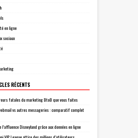
h
els
té en ligne
x sociaux
té
arketing
CLES RÉCENTS
reurs fatales du marketing BtoB que vous faites
ebmail vs autres messageries : comparatif complet
e l’affluence Disneyland grâce aux données en ligne
oi VIP League attire des millions d’utilisateurs